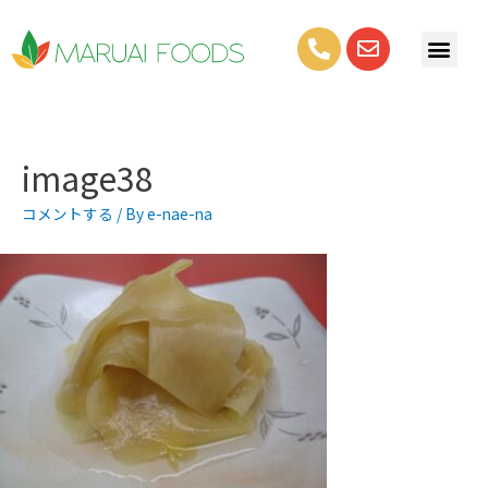
image38
コメントする
/ By
e-nae-na